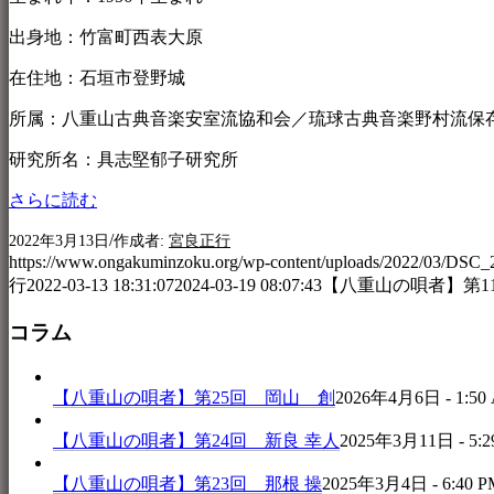
出身地：竹富町西表大原
在住地：石垣市登野城
所属：八重山古典音楽安室流協和会／琉球古典音楽野村流保
研究所名：具志堅郁子研究所
さらに読む
/
2022年3月13日
作成者:
宮良正行
https://www.ongakuminzoku.org/wp-content/uploads/2022/03/DSC_
行
2022-03-13 18:31:07
2024-03-19 08:07:43
【八重山の唄者】第1
コラム
【八重山の唄者】第25回 岡山 創
2026年4月6日 - 1:50
【八重山の唄者】第24回 新良 幸人
2025年3月11日 - 5:2
【八重山の唄者】第23回 那根 操
2025年3月4日 - 6:40 P