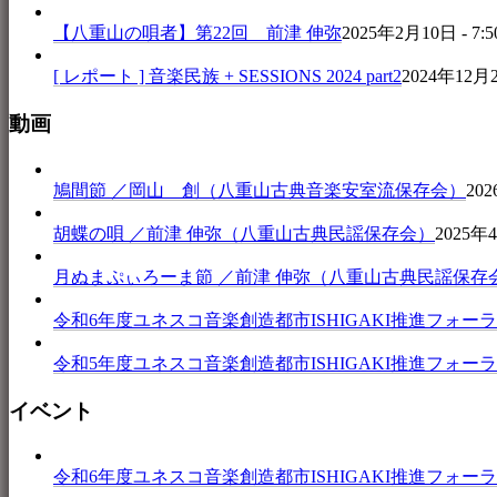
【八重山の唄者】第22回 前津 伸弥
2025年2月10日 - 7:5
[ レポート ] 音楽民族 + SESSIONS 2024 part2
2024年12月25
動画
鳩間節 ／岡山 創（八重山古典音楽安室流保存会）
202
胡蝶の唄 ／前津 伸弥（八重山古典民謡保存会）
2025年4
月ぬまぷぃろーま節 ／前津 伸弥（八重山古典民謡保存
令和6年度ユネスコ音楽創造都市ISHIGAKI推進フォーラム 音楽
令和5年度ユネスコ音楽創造都市ISHIGAKI推進フォーラム 
イベント
令和6年度ユネスコ音楽創造都市ISHIGAKI推進フォーラム 音楽