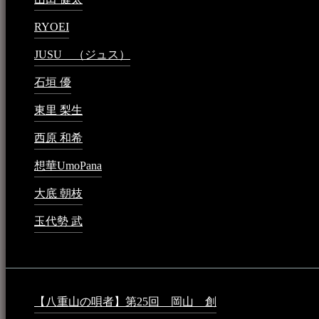
RYOEI
2024年1月14日 - 2:09 PM
JUSU （ジュス）
2023年6月1日 - 4:02 PM
石垣 優
2023年5月26日 - 7:16 PM
東里 梨生
2023年5月20日 - 8:21 AM
西原 和希
2023年3月15日 - 3:36 PM
想華UmoPana
2023年3月15日 - 12:41 PM
大底 朝枝
2023年3月15日 - 12:24 AM
玉代勢 武
2023年3月15日 - 12:11 AM
音楽民族コラム：
【八重山の唄者】第25回 岡山 創
2026年4月6日 - 1:50