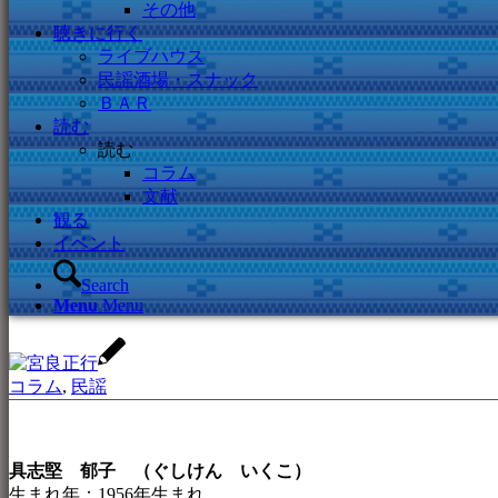
その他
聴きに行く
ライブハウス
民謡酒場・スナック
ＢＡＲ
読む
読む
コラム
文献
観る
イベント
Search
Menu
Menu
コラム
,
民謡
具志堅 郁子 （ぐしけん いくこ）
生まれ年：1956年生まれ