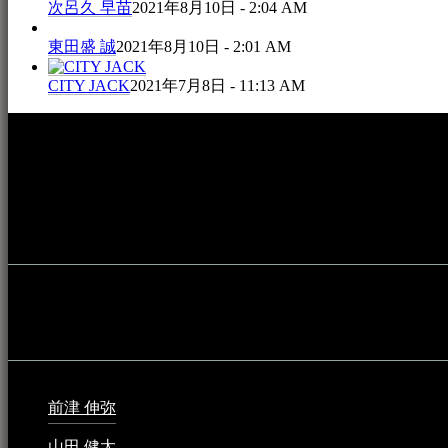
次呂久 早苗
2021年8月10日 - 2:04 AM
東田盛 誠
2021年8月10日 - 2:01 AM
CITY JACK
2021年7月8日 - 11:13 AM
本WEBサイト「音楽民族＋」は、八重山諸島の音楽文化や伝
音楽演奏に携わる人材や地域団体、アーティスト等をアーカ
的として公開されています。
音楽民族の登録
音楽民族の登録（メンテナンス中）
最新の登録：
前津 伸弥
2025年2月10日 - 1:09 PM
山田 健太
2024年1月26日 - 6:48 PM