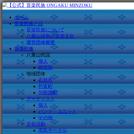
ホーム
音楽民族とは
音楽民族について
八重山諸島の音楽文化
運営団体概要
音楽民族
八重山民謡
個人
研究所
地域団体
石垣市
竹富町
与那国町
アーティスト
個人
バンド・ユニット
その他
文化活動
市民サークル