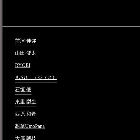
音楽民族の登録（メンテナンス中）
最新の登録：
前津 伸弥
2025年2月10日 - 1:09 PM
山田 健太
2024年1月26日 - 6:48 PM
RYOEI
2024年1月14日 - 2:09 PM
JUSU （ジュス）
2023年6月1日 - 4:02 PM
石垣 優
2023年5月26日 - 7:16 PM
東里 梨生
2023年5月20日 - 8:21 AM
西原 和希
2023年3月15日 - 3:36 PM
想華UmoPana
2023年3月15日 - 12:41 PM
大底 朝枝
2023年3月15日 - 12:24 AM