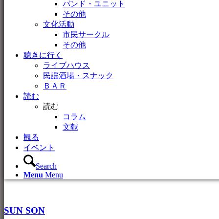
バンド・ユニット
その他
文化活動
市民サークル
その他
聴きに行く
ライブハウス
民謡酒場・スナック
ＢＡＲ
読む
読む
コラム
文献
観る
イベント
Search
Menu
Menu
SUN SON