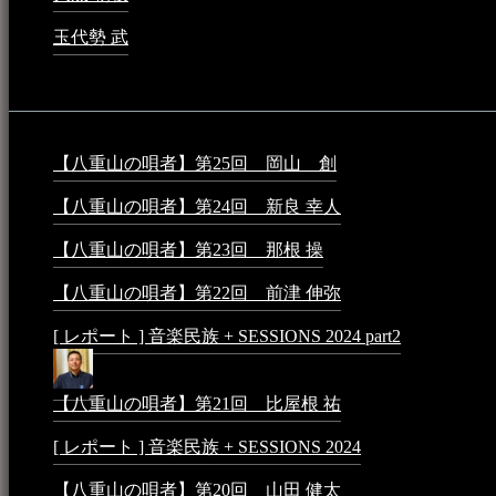
玉代勢 武
2023年3月15日 - 12:11 AM
音楽民族コラム：
【八重山の唄者】第25回 岡山 創
2026年4月6日 - 1:50
【八重山の唄者】第24回 新良 幸人
2025年3月11日 - 5:2
【八重山の唄者】第23回 那根 操
2025年3月4日 - 6:40 P
【八重山の唄者】第22回 前津 伸弥
2025年2月10日 - 7:5
[ レポート ] 音楽民族 + SESSIONS 2024 part2
2024年12月25
【八重山の唄者】第21回 比屋根 祐
2024年3月11日 - 8:5
[ レポート ] 音楽民族 + SESSIONS 2024
2024年3月6日 - 1
【八重山の唄者】第20回 山田 健太
2024年1月26日 - 3:5