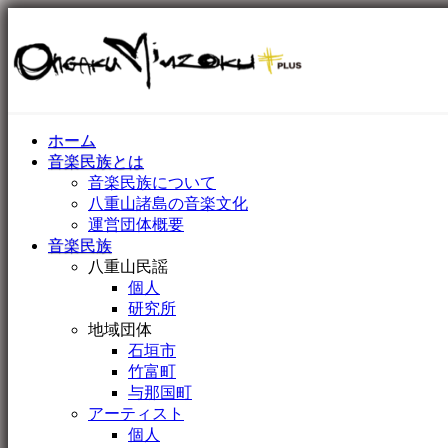
ホーム
音楽民族とは
音楽民族について
八重山諸島の音楽文化
運営団体概要
音楽民族
八重山民謡
個人
研究所
地域団体
石垣市
竹富町
与那国町
アーティスト
個人