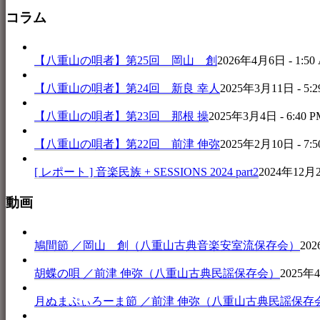
コラム
【八重山の唄者】第25回 岡山 創
2026年4月6日 - 1:50
【八重山の唄者】第24回 新良 幸人
2025年3月11日 - 5:2
【八重山の唄者】第23回 那根 操
2025年3月4日 - 6:40 P
【八重山の唄者】第22回 前津 伸弥
2025年2月10日 - 7:5
[ レポート ] 音楽民族 + SESSIONS 2024 part2
2024年12月25
動画
鳩間節 ／岡山 創（八重山古典音楽安室流保存会）
202
胡蝶の唄 ／前津 伸弥（八重山古典民謡保存会）
2025年4
月ぬまぷぃろーま節 ／前津 伸弥（八重山古典民謡保存