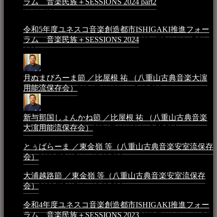
ラム 音楽民族＋SESSIONS 2024 part2
2025年1月1日 -
10:50 PM
令和5年度ユネスコ音楽創造都市ISHIGAKI推進フォー
ラム 音楽民族＋SESSIONS 2024
2024年5月4日 - 7:21
AM
月ぬまぴろーま節 ／比屋根 祐 （八重山古典音楽大濵
用能流保存会）
2024年4月20日 - 5:19 PM
新与那国しょんかね節 ／比屋根 祐 （八重山古典音楽
大濵用能流保存会）
2024年4月16日 - 3:57 PM
とぅばらーま ／東金嶺 等（八重山古典音楽安室流保存
会）
2023年5月5日 - 10:08 PM
大浦越路節 ／東金嶺 等（八重山古典音楽安室流保存
会）
2023年5月5日 - 10:03 PM
令和4年度ユネスコ音楽創造都市ISHIGAKI推進フォー
ラム 音楽民族＋SESSIONS 2023
2023年4月4日 - 11:36