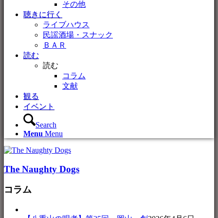
その他
聴きに行く
ライブハウス
民謡酒場・スナック
ＢＡＲ
読む
読む
コラム
文献
観る
イベント
Search
Menu
Menu
The Naughty Dogs
コラム