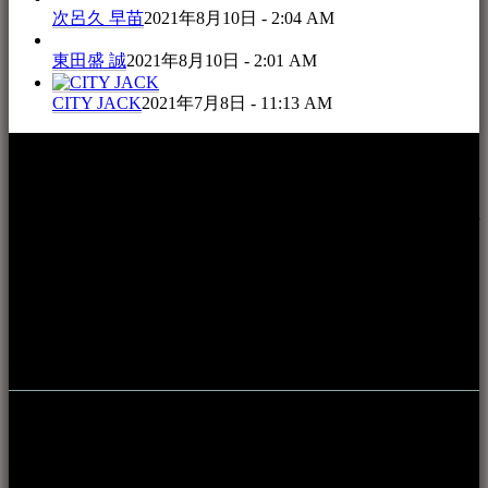
次呂久 早苗
2021年8月10日 - 2:04 AM
東田盛 誠
2021年8月10日 - 2:01 AM
CITY JACK
2021年7月8日 - 11:13 AM
本WEBサイト「音楽民族＋」は、八重山諸島の音楽文化や
伝統芸能の紹介だけでなく、各伝統芸能文化保存会(古謡)や
各三線研究所、地域の公民館や青年会活動、ロックやポップ
ス等、音楽演奏に携わる人材や地域団体、アーティスト等を
アーカイブ化し、また演奏や表現の場となっている公共施設
やライブハウス、民謡酒場等を国内外へ向けて発信をおこな
うことを目的として公開されています。
音楽民族の登録
音楽民族の登録（メンテナンス中）
最新の登録：