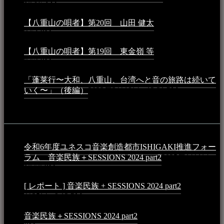
10:16 AM
【八重山の唄者】第20回 山田 健太
2024年1月26日 -
3:54 PM
【八重山の唄者】第19回 東金嶺 等
2023年5月5日 -
9:52 PM
「蓬莱行〜大和、八重山、台湾へと音の旅路は続いて
いく〜」（後編）
2023年3月18日 - 12:31 PM
イベント
令和6年度ユネスコ音楽創造都市ISHIGAKI推進フォー
ラム 音楽民族＋SESSIONS 2024 part2
2025年1月1日 -
10:50 PM
[ レポート ] 音楽民族 + SESSIONS 2024 part2
2024年12
月25日 - 9:13 PM
音楽民族＋SESSIONS 2024 part2
2024年11月10日 - 10:40