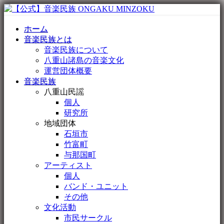
ホーム
音楽民族とは
音楽民族について
八重山諸島の音楽文化
運営団体概要
音楽民族
八重山民謡
個人
研究所
地域団体
石垣市
竹富町
与那国町
アーティスト
個人
バンド・ユニット
その他
文化活動
市民サークル