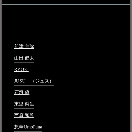
音楽民族の登録（メンテナンス中）
最新の登録：
前津 伸弥
2025年2月10日 - 1:09 PM
山田 健太
2024年1月26日 - 6:48 PM
RYOEI
2024年1月14日 - 2:09 PM
JUSU （ジュス）
2023年6月1日 - 4:02 PM
石垣 優
2023年5月26日 - 7:16 PM
東里 梨生
2023年5月20日 - 8:21 AM
西原 和希
2023年3月15日 - 3:36 PM
想華UmoPana
2023年3月15日 - 12:41 PM