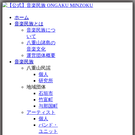
ホーム
音楽民族とは
音楽民族につ
いて
八重山諸島の
音楽文化
運営団体概要
音楽民族
八重山民謡
個人
研究所
地域団体
石垣市
竹富町
与那国町
アーティスト
個人
バンド・
ユニット