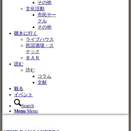
その他
文化活動
市民サー
クル
その他
聴きに行く
ライブハウス
民謡酒場・ス
ナック
ＢＡＲ
読む
読む
コラム
文献
観る
イベント
Search
Menu
Menu