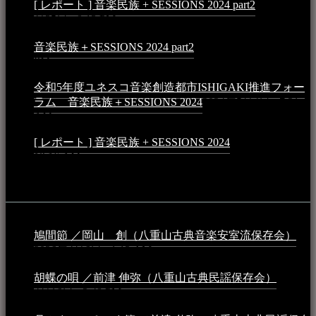
[ レポート ] 音楽民族 + SESSIONS 2024 part2
2024年12
月25日 - 9:13 PM
音楽民族＋SESSIONS 2024 part2
2024年11月10日 - 10:40
PM
令和5年度ユネスコ音楽創造都市ISHIGAKI推進フォー
ラム 音楽民族＋SESSIONS 2024
2024年5月4日 - 7:21
AM
[ レポート ] 音楽民族 + SESSIONS 2024
2024年3月6日 -
10:16 AM
動画
鳩間節 ／岡山 創（八重山古典音楽安室流保存会）
2026年4月6日 - 1:13 AM
胡蝶の唄 ／前津 伸弥（八重山古典民謡保存会）
2025年
4月16日 - 3:48 PM