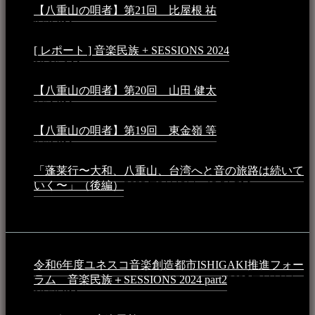
【八重山の唄者】第21回 比屋根 祐
2024年3月11日 -
8:59 PM
[ レポート ] 音楽民族 + SESSIONS 2024
2024年3月6日 -
10:16 AM
【八重山の唄者】第20回 山田 健太
2024年1月26日 -
3:54 PM
【八重山の唄者】第19回 東金嶺 等
2023年5月5日 -
9:52 PM
「蓬莱行〜大和、八重山、台湾へと音の旅路は続いて
いく〜」（後編）
2023年3月18日 - 12:31 PM
イベント
令和6年度ユネスコ音楽創造都市ISHIGAKI推進フォー
ラム 音楽民族＋SESSIONS 2024 part2
2025年1月1日 -
10:50 PM