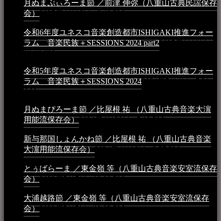
月ぬまぷぃろーま節 ／前津 伸弥（八重山古典民謡保存
会）
2025年4月16日 - 3:48 PM
令和6年度ユネスコ音楽創造都市ISHIGAKI推進フォー
ラム 音楽民族＋SESSIONS 2024 part2
2025年1月1日 -
10:50 PM
令和5年度ユネスコ音楽創造都市ISHIGAKI推進フォー
ラム 音楽民族＋SESSIONS 2024
2024年5月4日 - 7:21
AM
月ぬまぴろーま節 ／比屋根 祐 （八重山古典音楽大濵
用能流保存会）
2024年4月20日 - 5:19 PM
新与那国しょんかね節 ／比屋根 祐 （八重山古典音楽
大濵用能流保存会）
2024年4月16日 - 3:57 PM
とぅばらーま ／東金嶺 等（八重山古典音楽安室流保存
会）
2023年5月5日 - 10:08 PM
大浦越路節 ／東金嶺 等（八重山古典音楽安室流保存
会）
2023年5月5日 - 10:03 PM