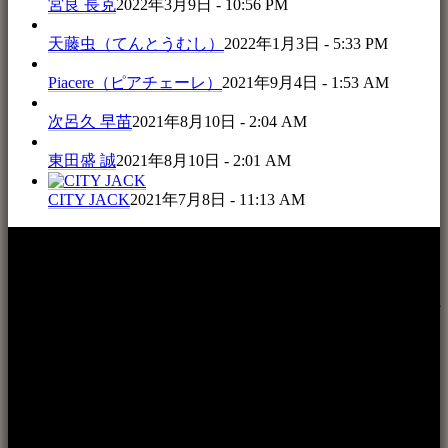
宮良 長克
2022年3月9日 - 10:56 PM
天藤虫（てんとうむし）
2022年1月3日 - 5:33 PM
Piacere（ピアチェーレ）
2021年9月4日 - 1:53 AM
次呂久 早苗
2021年8月10日 - 2:04 AM
東田盛 誠
2021年8月10日 - 2:01 AM
CITY JACK
2021年7月8日 - 11:13 AM
本WEBサイト「音楽民族＋」は、八重山諸島の音楽文化や
伝統芸能の紹介だけでなく、各伝統芸能文化保存会(古謡)や
各三線研究所、地域の公民館や青年会活動、ロックやポップ
ス等、音楽演奏に携わる人材や地域団体、アーティスト等を
アーカイブ化し、また演奏や表現の場となっている公共施設
やライブハウス、民謡酒場等を国内外へ向けて発信をおこな
うことを目的として公開されています。
音楽民族の登録