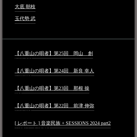
大底 朝枝
2023年3月15日 - 12:24 AM
玉代勢 武
2023年3月15日 - 12:11 AM
音楽民族コラム：
【八重山の唄者】第25回 岡山 創
2026年4月6日 -
1:50 AM
【八重山の唄者】第24回 新良 幸人
2025年3月11日 -
5:29 PM
【八重山の唄者】第23回 那根 操
2025年3月4日 - 6:40
PM
【八重山の唄者】第22回 前津 伸弥
2025年2月10日 -
7:50 PM
[ レポート ] 音楽民族 + SESSIONS 2024 part2
2024年12
月25日 - 9:13 PM