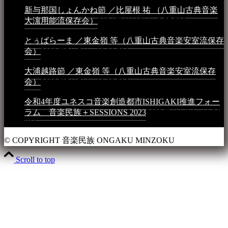
新与那国しょんかね節 ／比屋根 祐 （八重山古典音楽
大濵用能流保存会）
2024年4月16日 - 3:57 PM
とぅばらーま ／東金嶺 等（八重山古典音楽安室流保存
会）
2023年5月5日 - 10:08 PM
大浦越路節 ／東金嶺 等（八重山古典音楽安室流保存
会）
2023年5月5日 - 10:03 PM
令和4年度ユネスコ音楽創造都市ISHIGAKI推進フォー
ラム 音楽民族＋SESSIONS 2023
2023年4月4日 - 11:36
PM
© COPYRIGHT 音楽民族 ONGAKU MINZOKU
Scroll to top