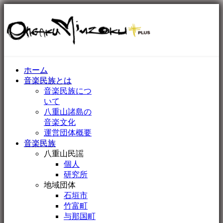
ホーム
音楽民族とは
音楽民族につ
いて
八重山諸島の
音楽文化
運営団体概要
音楽民族
八重山民謡
個人
研究所
地域団体
石垣市
竹富町
与那国町