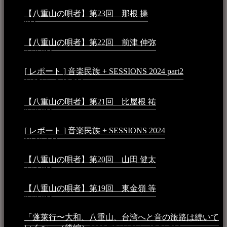
【八重山の唄者】第23回 那根 操
2025年3月4日 - 6:40
PM
【八重山の唄者】第22回 前津 伸弥
2025年2月10日 -
7:50 PM
[ レポート ] 音楽民族 + SESSIONS 2024 part2
2024年12
月25日 - 9:13 PM
【八重山の唄者】第21回 比屋根 祐
2024年3月11日 -
8:59 PM
[ レポート ] 音楽民族 + SESSIONS 2024
2024年3月6日 -
10:16 AM
【八重山の唄者】第20回 山田 健太
2024年1月26日 -
3:54 PM
【八重山の唄者】第19回 東金嶺 等
2023年5月5日 -
9:52 PM
「蓬莱行〜大和、八重山、台湾へと音の旅路は続いて