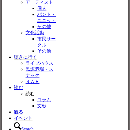
アーティスト
個人
バンド・
ユニット
その他
文化活動
市民サー
クル
その他
聴きに行く
ライブハウス
民謡酒場・ス
ナック
ＢＡＲ
読む
読む
コラム
文献
観る
イベント
Search