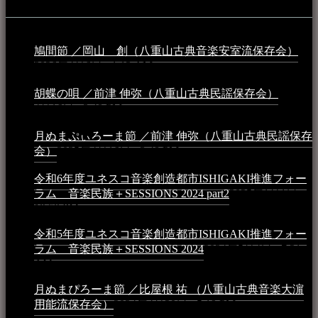
動画
鳩間節 ／岡山 創（八重山古典音楽安室流保存会）
2026年4月6日 - 1:13 AM
胡蝶の唄 ／前津 伸弥（八重山古典民謡保存会）
2025年
4月16日 - 3:48 PM
月ぬまぷぃろーま節 ／前津 伸弥（八重山古典民謡保存
会）
2025年4月16日 - 3:48 PM
令和6年度ユネスコ音楽創造都市ISHIGAKI推進フォー
ラム 音楽民族＋SESSIONS 2024 part2
2025年1月1日 -
10:50 PM
令和5年度ユネスコ音楽創造都市ISHIGAKI推進フォー
ラム 音楽民族＋SESSIONS 2024
2024年5月4日 - 7:21
AM
月ぬまぴろーま節 ／比屋根 祐 （八重山古典音楽大濵
用能流保存会）
2024年4月20日 - 5:19 PM