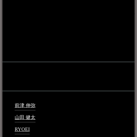
本WEBサイト「音楽民族＋」は、八重山諸島の音楽文化や
伝統芸能の紹介だけでなく、各伝統芸能文化保存会(古謡)や
各三線研究所、地域の公民館や青年会活動、ロックやポップ
ス等、音楽演奏に携わる人材や地域団体、アーティスト等を
アーカイブ化し、また演奏や表現の場となっている公共施設
やライブハウス、民謡酒場等を国内外へ向けて発信をおこな
うことを目的として公開されています。
音楽民族の登録
音楽民族の登録（メンテナンス中）
最新の登録：
前津 伸弥
2025年2月10日 - 1:09 PM
山田 健太
2024年1月26日 - 6:48 PM
RYOEI
2024年1月14日 - 2:09 PM