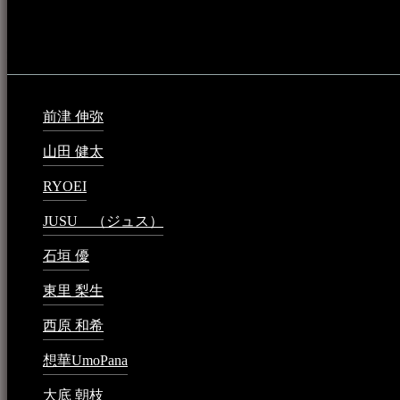
音楽民族の登録（メンテナンス中）
最新の登録：
前津 伸弥
2025年2月10日 - 1:09 PM
山田 健太
2024年1月26日 - 6:48 PM
RYOEI
2024年1月14日 - 2:09 PM
JUSU （ジュス）
2023年6月1日 - 4:02 PM
石垣 優
2023年5月26日 - 7:16 PM
東里 梨生
2023年5月20日 - 8:21 AM
西原 和希
2023年3月15日 - 3:36 PM
想華UmoPana
2023年3月15日 - 12:41 PM
大底 朝枝
2023年3月15日 - 12:24 AM