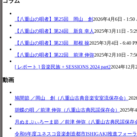
コラム
【八重山の唄者】第25回 岡山 創
2026年4月6日 - 1:50
【八重山の唄者】第24回 新良 幸人
2025年3月11日 - 5:2
【八重山の唄者】第23回 那根 操
2025年3月4日 - 6:40 P
【八重山の唄者】第22回 前津 伸弥
2025年2月10日 - 7:5
[ レポート ] 音楽民族 + SESSIONS 2024 part2
2024年12月25
動画
鳩間節 ／岡山 創（八重山古典音楽安室流保存会）
202
胡蝶の唄 ／前津 伸弥（八重山古典民謡保存会）
2025年4
月ぬまぷぃろーま節 ／前津 伸弥（八重山古典民謡保存
令和6年度ユネスコ音楽創造都市ISHIGAKI推進フォーラム 音楽