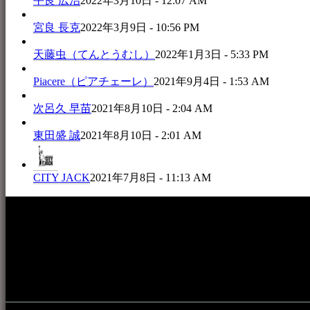
平良 広治
2022年3月10日 - 12:07 AM
宮良 長克
2022年3月9日 - 10:56 PM
天藤虫（てんとうむし）
2022年1月3日 - 5:33 PM
Piacere（ピアチェーレ）
2021年9月4日 - 1:53 AM
次呂久 早苗
2021年8月10日 - 2:04 AM
東田盛 誠
2021年8月10日 - 2:01 AM
CITY JACK
2021年7月8日 - 11:13 AM
本WEBサイト「音楽民族＋」は、八重山諸島の音楽文化や伝
音楽演奏に携わる人材や地域団体、アーティスト等をアーカ
的として公開されています。
音楽民族の登録