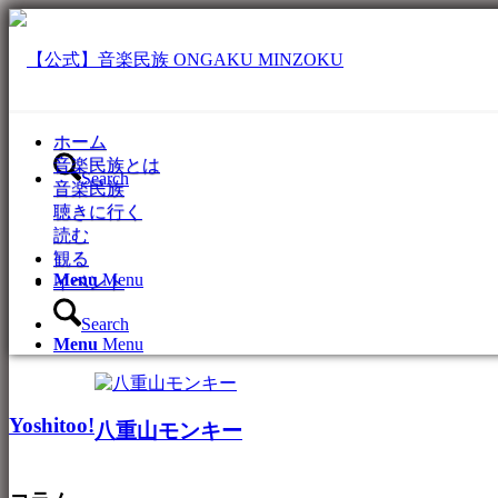
ホーム
音楽民族とは
Search
音楽民族
聴きに行く
読む
観る
Menu
Menu
イベント
Search
Menu
Menu
Yoshitoo!
八重山モンキー