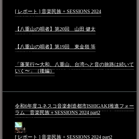
[ レポート ] 音楽民族 + SESSIONS 2024
2024年3月6日 -
10:16 AM
【八重山の唄者】第20回 山田 健太
2024年1月26日 -
3:54 PM
【八重山の唄者】第19回 東金嶺 等
2023年5月5日 -
9:52 PM
「蓬莱行〜大和、八重山、台湾へと音の旅路は続いて
いく〜」（後編）
2023年3月18日 - 12:31 PM
イベント
令和6年度ユネスコ音楽創造都市ISHIGAKI推進フォー
ラム 音楽民族＋SESSIONS 2024 part2
2025年1月1日 -
10:50 PM
[ レポート ] 音楽民族 + SESSIONS 2024 part2
2024年12