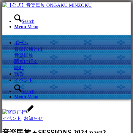
Search
Menu
Menu
ホーム
音楽民族とは
音楽民族
聴きに行く
読む
観る
イベント
Search
Menu
Menu
イベント
,
お知らせ
音楽民族＋SESSIONS 2024 part2