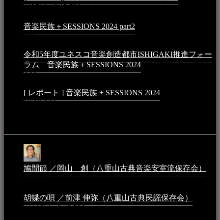
月25日 - 9:13 PM
音楽民族＋SESSIONS 2024 part2
2024年11月10日 - 10:40
PM
令和5年度ユネスコ音楽創造都市ISHIGAKI推進フォー
ラム 音楽民族＋SESSIONS 2024
2024年5月4日 - 7:21
AM
[ レポート ] 音楽民族 + SESSIONS 2024
2024年3月6日 -
10:16 AM
動画
鳩間節 ／岡山 創（八重山古典音楽安室流保存会）
2026年4月6日 - 1:13 AM
胡蝶の唄 ／前津 伸弥（八重山古典民謡保存会）
2025年
4月16日 - 3:48 PM