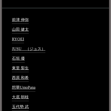
最新の登録：
前津 伸弥
2025年2月10日 - 1:09 PM
山田 健太
2024年1月26日 - 6:48 PM
RYOEI
2024年1月14日 - 2:09 PM
JUSU （ジュス）
2023年6月1日 - 4:02 PM
石垣 優
2023年5月26日 - 7:16 PM
東里 梨生
2023年5月20日 - 8:21 AM
西原 和希
2023年3月15日 - 3:36 PM
想華UmoPana
2023年3月15日 - 12:41 PM
大底 朝枝
2023年3月15日 - 12:24 AM
玉代勢 武
2023年3月15日 - 12:11 AM