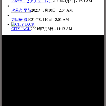
Piacere（ピアチェーレ）
2021年9月4日 - 1:53 AM
次呂久 早苗
2021年8月10日 - 2:04 AM
東田盛 誠
2021年8月10日 - 2:01 AM
CITY JACK
2021年7月8日 - 11:13 AM
本WEBサイト「音楽民族＋」は、八重山諸島の音楽文化や
伝統芸能の紹介だけでなく、各伝統芸能文化保存会(古謡)や
各三線研究所、地域の公民館や青年会活動、ロックやポップ
ス等、音楽演奏に携わる人材や地域団体、アーティスト等を
アーカイブ化し、また演奏や表現の場となっている公共施設
やライブハウス、民謡酒場等を国内外へ向けて発信をおこな
うことを目的として公開されています。
音楽民族の登録
音楽民族の登録（メンテナンス中）