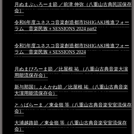
月ぬまぷぃろーま節 ／前津 伸弥（八重山古典民謡保存
会）
2025年4月16日 - 3:48 PM
令和6年度ユネスコ音楽創造都市ISHIGAKI推進フォー
ラム 音楽民族＋SESSIONS 2024 part2
2025年1月1日 -
10:50 PM
令和5年度ユネスコ音楽創造都市ISHIGAKI推進フォー
ラム 音楽民族＋SESSIONS 2024
2024年5月4日 - 7:21
AM
月ぬまぴろーま節 ／比屋根 祐 （八重山古典音楽大濵
用能流保存会）
2024年4月20日 - 5:19 PM
新与那国しょんかね節 ／比屋根 祐 （八重山古典音楽
大濵用能流保存会）
2024年4月16日 - 3:57 PM
とぅばらーま ／東金嶺 等（八重山古典音楽安室流保存
会）
2023年5月5日 - 10:08 PM
大浦越路節 ／東金嶺 等（八重山古典音楽安室流保存
会）
2023年5月5日 - 10:03 PM