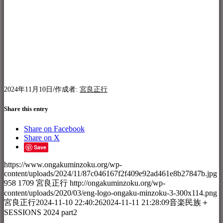
/
2024年11月10日
作成者:
宮良正行
Share this entry
Share on Facebook
Share on X
Save
https://www.ongakuminzoku.org/wp-
content/uploads/2024/11/87c046167f2f409e92ad461e8b27847b.jpg
958
1709
宮良正行
http://ongakuminzoku.org/wp-
content/uploads/2020/03/eng-logo-ongaku-minzoku-3-300x114.png
宮良正行
2024-11-10 22:40:26
2024-11-11 21:28:09
音楽民族＋
SESSIONS 2024 part2