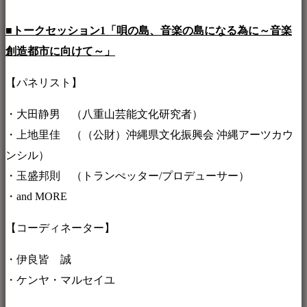
■トークセッション1「唄の島、音楽の島になる為に～音楽
創造都市に向けて～」
【パネリスト】
・大田静男 （八重山芸能文化研究者）
・上地里佳 （（公財）沖縄県文化振興会 沖縄アーツカウ
ンシル）
・玉盛邦則 （トランぺッター/プロデューサー）
・and MORE
【コーディネーター】
・伊良皆 誠
・ケンヤ・マルセイユ