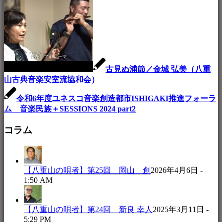
古見ぬ浦節／金城 弘美（八重
山古典音楽安室流協和会）
令和6年度ユネスコ音楽創造都市ISHIGAKI推進フォーラ
ム 音楽民族＋SESSIONS 2024 part2
コラム
【八重山の唄者】第25回 岡山 創
2026年4月6日 -
1:50 AM
【八重山の唄者】第24回 新良 幸人
2025年3月11日 -
5:29 PM