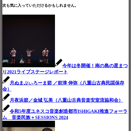
次も気に入っていただけるかもしれません。
今年は冬開催！南の島の星まつ
り2021ライブステージレポート
月ぬまぷぃろーま節 ／前津 伸弥（八重山古典民謡保存
会）
月夜浜節／金城 弘美（八重山古典音楽安室流協和会）
令和5年度ユネスコ音楽創造都市ISHIGAKI推進フォーラ
ム 音楽民族＋SESSIONS 2024