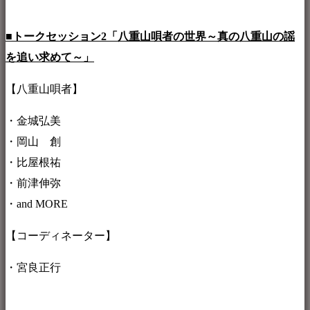
■トークセッション2「八重山唄者の世界～真の八重山の謡
を追い求めて～」
【八重山唄者】
・金城弘美
・岡山 創
・比屋根祐
・前津伸弥
・and MORE
【コーディネーター】
・宮良正行