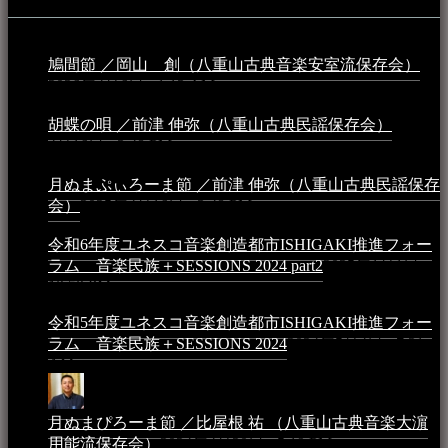
鳩間節 ／岡山 創（八重山古典音楽安室流保存会）
2026年4月6日 - 1:13 AM
胡蝶の唄 ／前津 伸弥（八重山古典民謡保存会）
2025年
4月16日 - 3:48 PM
月ぬまぷぃろーま節 ／前津 伸弥（八重山古典民謡保存
会）
2025年4月16日 - 3:48 PM
令和6年度ユネスコ音楽創造都市ISHIGAKI推進フォー
ラム 音楽民族＋SESSIONS 2024 part2
2025年1月1日 -
10:50 PM
令和5年度ユネスコ音楽創造都市ISHIGAKI推進フォー
ラム 音楽民族＋SESSIONS 2024
2024年5月4日 - 7:21
AM
月ぬまぴろーま節 ／比屋根 祐 （八重山古典音楽大濵
用能流保存会）
2024年4月20日 - 5:19 PM