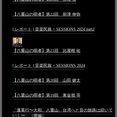
PM
【八重山の唄者】第22回 前津 伸弥
2025年2月10日 -
7:50 PM
[ レポート ] 音楽民族 + SESSIONS 2024 part2
2024年12
月25日 - 9:13 PM
【八重山の唄者】第21回 比屋根 祐
2024年3月11日 -
8:59 PM
[ レポート ] 音楽民族 + SESSIONS 2024
2024年3月6日 -
10:16 AM
【八重山の唄者】第20回 山田 健太
2024年1月26日 -
3:54 PM
【八重山の唄者】第19回 東金嶺 等
2023年5月5日 -
9:52 PM
「蓬莱行〜大和、八重山、台湾へと音の旅路は続いて
いく〜」（後編）
2023年3月18日 - 12:31 PM