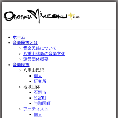
ホーム
音楽民族とは
音楽民族について
八重山諸島の音楽文化
運営団体概要
音楽民族
八重山民謡
個人
研究所
地域団体
石垣市
竹富町
与那国町
アーティスト
個人