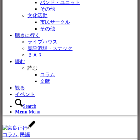
バンド・ユニット
その他
文化活動
市民サークル
その他
聴きに行く
ライブハウス
民謡酒場・スナック
ＢＡＲ
読む
読む
コラム
文献
観る
イベント
Search
Menu
Menu
コラム
,
民謡