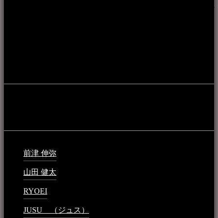
伝統芸能の紹介だけでなく、各伝統芸能文化保存会(古謡)や
各三線研究所、地域の公民館や青年会活動、ロックやポップ
ス等、音楽演奏に携わる人材や地域団体、アーティスト等を
アーカイブ化し、また演奏や表現の場となっている公共施設
やライブハウス、民謡酒場等を国内外へ向けて発信をおこな
うことを目的として公開されています。
音楽民族の登録
音楽民族の登録（メンテナンス中）
最新の登録：
前津 伸弥
2025年2月10日 - 1:09 PM
山田 健太
2024年1月26日 - 6:48 PM
RYOEI
2024年1月14日 - 2:09 PM
JUSU （ジュス）
2023年6月1日 - 4:02 PM