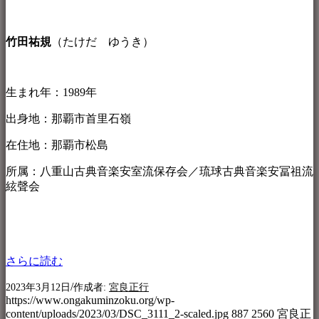
竹田祐規
（たけだ ゆうき）
生まれ年：1989年
出身地：那覇市首里石嶺
在住地：那覇市松島
所属：八重山古典音楽安室流保存会／琉球古典音楽安冨祖流
絃聲会
さらに読む
/
2023年3月12日
作成者:
宮良正行
https://www.ongakuminzoku.org/wp-
content/uploads/2023/03/DSC_3111_2-scaled.jpg
887
2560
宮良正