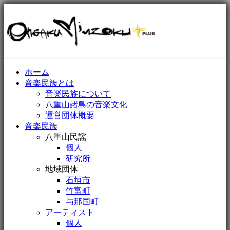
ホーム
音楽民族とは
音楽民族について
八重山諸島の音楽文化
運営団体概要
音楽民族
八重山民謡
個人
研究所
地域団体
石垣市
竹富町
与那国町
アーティスト
個人