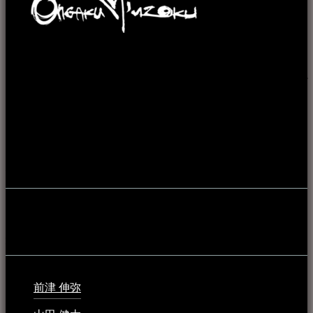
本WEBサイト「音楽民族＋」は、八重山諸島の音楽文化や
伝統芸能の紹介だけでなく、各伝統芸能文化保存会(古謡)や
各三線研究所、地域の公民館や青年会活動、ロックやポップ
ス等、音楽演奏に携わる人材や地域団体、アーティスト等を
アーカイブ化し、また演奏や表現の場となっている公共施設
やライブハウス、民謡酒場等を国内外へ向けて発信をおこな
うことを目的として公開されています。
音楽民族の登録
音楽民族の登録（メンテナンス中）
最新の登録：
前津 伸弥
2025年2月10日 - 1:09 PM