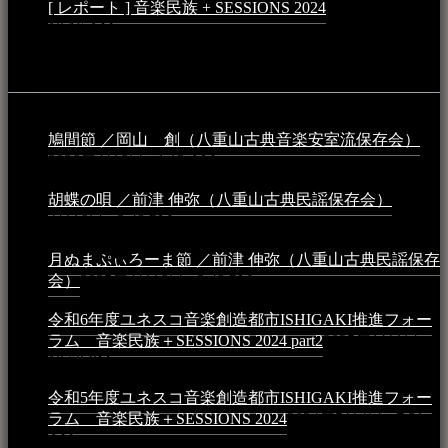
[ レポート ] 音楽民族 + SESSIONS 2024
2024年3月6日 -
10:16 AM
動画
鳩間節 ／岡山 創（八重山古典音楽安室流保存会）
2026年4月6日 - 1:13 AM
胡蝶の唄 ／前津 伸弥（八重山古典民謡保存会）
2025年
4月16日 - 3:48 PM
月ぬまぷぃろーま節 ／前津 伸弥（八重山古典民謡保存
会）
2025年4月16日 - 3:48 PM
令和6年度ユネスコ音楽創造都市ISHIGAKI推進フォー
ラム 音楽民族＋SESSIONS 2024 part2
2025年1月1日 -
10:50 PM
令和5年度ユネスコ音楽創造都市ISHIGAKI推進フォー
ラム 音楽民族＋SESSIONS 2024
2024年5月4日 - 7:21
AM