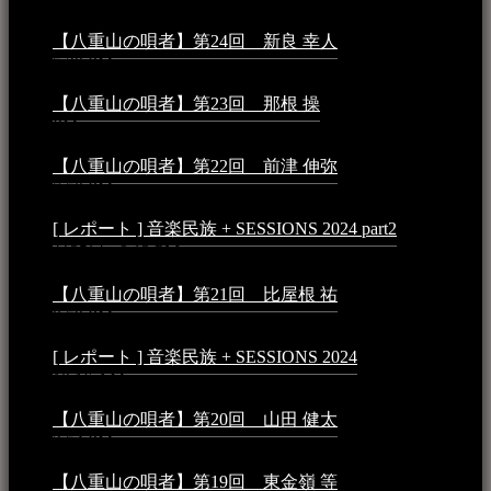
1:50 AM
【八重山の唄者】第24回 新良 幸人
2025年3月11日 -
5:29 PM
【八重山の唄者】第23回 那根 操
2025年3月4日 - 6:40
PM
【八重山の唄者】第22回 前津 伸弥
2025年2月10日 -
7:50 PM
[ レポート ] 音楽民族 + SESSIONS 2024 part2
2024年12
月25日 - 9:13 PM
【八重山の唄者】第21回 比屋根 祐
2024年3月11日 -
8:59 PM
[ レポート ] 音楽民族 + SESSIONS 2024
2024年3月6日 -
10:16 AM
【八重山の唄者】第20回 山田 健太
2024年1月26日 -
3:54 PM
【八重山の唄者】第19回 東金嶺 等
2023年5月5日 -