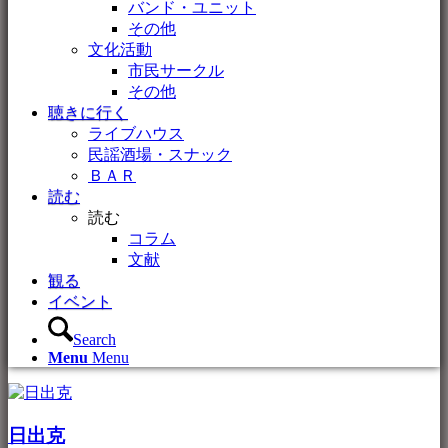
バンド・ユニット
その他
文化活動
市民サークル
その他
聴きに行く
ライブハウス
民謡酒場・スナック
ＢＡＲ
読む
読む
コラム
文献
観る
イベント
Search
Menu
Menu
日出克