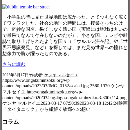
小学生の時に見た世界地図は広かった。とてつもなく広く
てワクワクした。社会の地理の時間には、授業そっちのけ
で、奇妙な国名、果てしなく遠い国（実際には地球は丸いの
で最果てなんて存在しないのだが）、小さな国、テレビや雑
誌で取り上げられたような国々（「ウルルン滞在記」や「世
界不思議発見」など）を探しては、まだ見ぬ世界への憧れと
想像力で胸が躍ったものである。
さらに読む
/
2023年3月17日
作成者:
ケンヤ マルセイユ
https://www.ongakuminzoku.org/wp-
content/uploads/2023/03/IMG_0152-scaled.jpg
2560
1920
ケンヤ
マルセイユ
http://ongakuminzoku.org/wp-
content/uploads/2020/03/eng-logo-ongaku-minzoku-3-300x114.png
ケンヤ マルセイユ
2023-03-17 07:50:39
2023-03-18 12:42:24
映画
「タイタニック」から紐解く故郷への想い
コラム