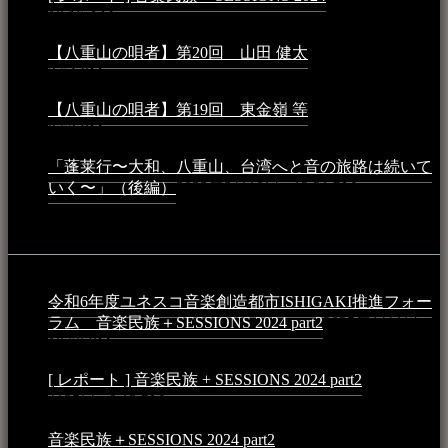
10:16 AM
【八重山の唄者】第20回 山田 健太
2024年1月26日 -
3:54 PM
【八重山の唄者】第19回 東金嶺 等
2023年5月5日 -
9:52 PM
「蓬莱行〜大和、八重山、台湾へと音の旅路は続いて
いく〜」（後編）
2023年3月18日 - 12:31 PM
イベント
令和6年度ユネスコ音楽創造都市ISHIGAKI推進フォー
ラム 音楽民族＋SESSIONS 2024 part2
2025年1月1日 -
10:50 PM
[ レポート ] 音楽民族 + SESSIONS 2024 part2
2024年12
月25日 - 9:13 PM
音楽民族＋SESSIONS 2024 part2
2024年11月10日 - 10:40