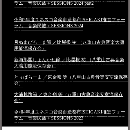
ラム 音楽民族＋SESSIONS 2024 part2
2025年1月1日 -
10:50 PM
令和5年度ユネスコ音楽創造都市ISHIGAKI推進フォー
ラム 音楽民族＋SESSIONS 2024
2024年5月4日 - 7:21
AM
月ぬまぴろーま節 ／比屋根 祐 （八重山古典音楽大濵
用能流保存会）
2024年4月20日 - 5:19 PM
新与那国しょんかね節 ／比屋根 祐 （八重山古典音楽
大濵用能流保存会）
2024年4月16日 - 3:57 PM
とぅばらーま ／東金嶺 等（八重山古典音楽安室流保存
会）
2023年5月5日 - 10:08 PM
大浦越路節 ／東金嶺 等（八重山古典音楽安室流保存
会）
2023年5月5日 - 10:03 PM
令和4年度ユネスコ音楽創造都市ISHIGAKI推進フォー
ラム 音楽民族＋SESSIONS 2023
2023年4月4日 - 11:36
PM