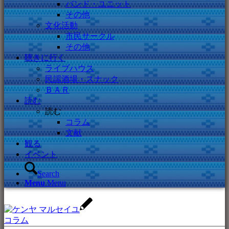
バンド・ユニット
その他
文化活動
市民サークル
その他
聴きに行く
ライブハウス
民謡酒場・スナック
ＢＡＲ
読む
読む
コラム
文献
観る
イベント
Search
Menu
Menu
コラム