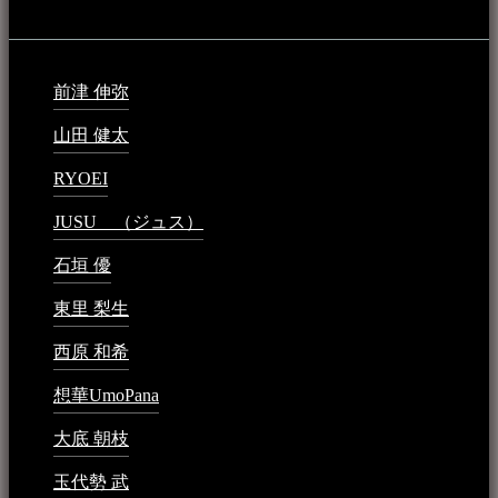
最新の登録：
前津 伸弥
2025年2月10日 - 1:09 PM
山田 健太
2024年1月26日 - 6:48 PM
RYOEI
2024年1月14日 - 2:09 PM
JUSU （ジュス）
2023年6月1日 - 4:02 PM
石垣 優
2023年5月26日 - 7:16 PM
東里 梨生
2023年5月20日 - 8:21 AM
西原 和希
2023年3月15日 - 3:36 PM
想華UmoPana
2023年3月15日 - 12:41 PM
大底 朝枝
2023年3月15日 - 12:24 AM
玉代勢 武
2023年3月15日 - 12:11 AM