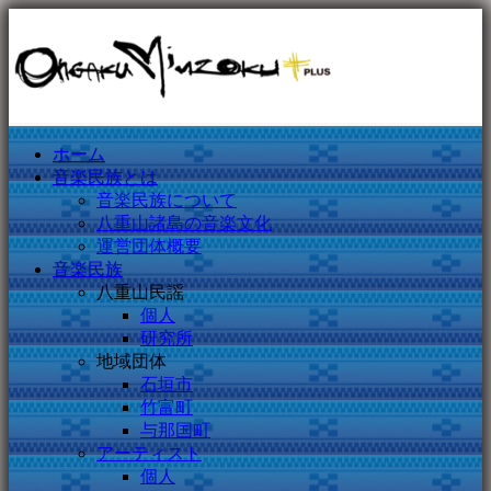
ホーム
音楽民族とは
音楽民族について
八重山諸島の音楽文化
運営団体概要
音楽民族
八重山民謡
個人
研究所
地域団体
石垣市
竹富町
与那国町
アーティスト
個人