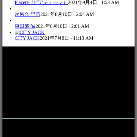
Piacere（ピアチェーレ）
2021年9月4日 - 1:53 AM
次呂久 早苗
2021年8月10日 - 2:04 AM
東田盛 誠
2021年8月10日 - 2:01 AM
CITY JACK
2021年7月8日 - 11:13 AM
本WEBサイト「音楽民族＋」は、八重山諸島の音楽文化や
伝統芸能の紹介だけでなく、各伝統芸能文化保存会(古謡)や
各三線研究所、地域の公民館や青年会活動、ロックやポップ
ス等、音楽演奏に携わる人材や地域団体、アーティスト等を
アーカイブ化し、また演奏や表現の場となっている公共施設
やライブハウス、民謡酒場等を国内外へ向けて発信をおこな
うことを目的として公開されています。
音楽民族の登録
音楽民族の登録（メンテナンス中）