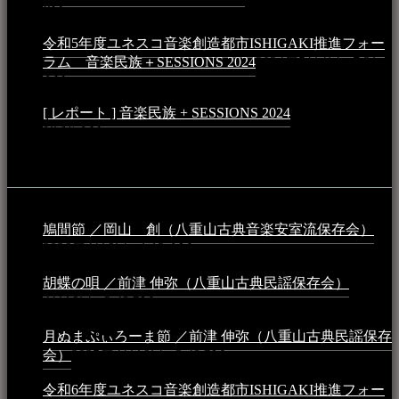
PM
令和5年度ユネスコ音楽創造都市ISHIGAKI推進フォー
ラム 音楽民族＋SESSIONS 2024
2024年5月4日 - 7:21
AM
[ レポート ] 音楽民族 + SESSIONS 2024
2024年3月6日 -
10:16 AM
動画
鳩間節 ／岡山 創（八重山古典音楽安室流保存会）
2026年4月6日 - 1:13 AM
胡蝶の唄 ／前津 伸弥（八重山古典民謡保存会）
2025年
4月16日 - 3:48 PM
月ぬまぷぃろーま節 ／前津 伸弥（八重山古典民謡保存
会）
2025年4月16日 - 3:48 PM
令和6年度ユネスコ音楽創造都市ISHIGAKI推進フォー