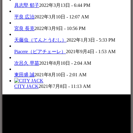
具志堅 郁子
2022年3月13日 - 6:44 PM
平良 広治
2022年3月10日 - 12:07 AM
宮良 長克
2022年3月9日 - 10:56 PM
天藤虫（てんとうむし）
2022年1月3日 - 5:33 PM
Piacere（ピアチェーレ）
2021年9月4日 - 1:53 AM
次呂久 早苗
2021年8月10日 - 2:04 AM
東田盛 誠
2021年8月10日 - 2:01 AM
CITY JACK
2021年7月8日 - 11:13 AM
本WEBサイト「音楽民族＋」は、八重山諸島の音楽文化や
伝統芸能の紹介だけでなく、各伝統芸能文化保存会(古謡)や
各三線研究所、地域の公民館や青年会活動、ロックやポップ
ス等、音楽演奏に携わる人材や地域団体、アーティスト等を
アーカイブ化し、また演奏や表現の場となっている公共施設