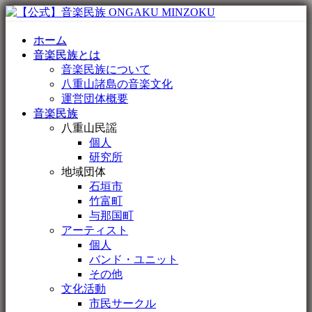
ホーム
音楽民族とは
音楽民族について
八重山諸島の音楽文化
運営団体概要
音楽民族
八重山民謡
個人
研究所
地域団体
石垣市
竹富町
与那国町
アーティスト
個人
バンド・ユニット
その他
文化活動
市民サークル