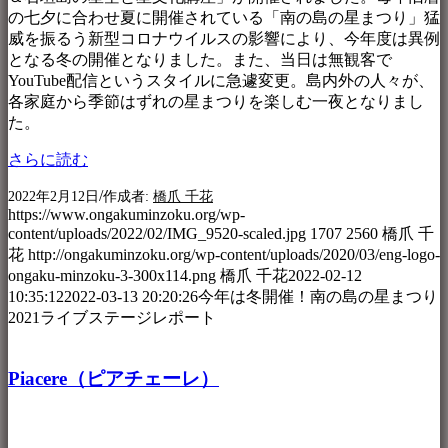
の七夕に合わせ夏に開催されている「南の島の星まつり」猛
威を振るう新型コロナウイルスの影響により、今年度は異例
となる冬の開催となりました。また、当日は無観客で
YouTube配信というスタイルに急遽変更。島内外の人々が、
各家庭から季節はずれの星まつりを楽しむ一夜となりまし
た。
さらに読む
/
2022年2月12日
作成者:
橋爪 千花
https://www.ongakuminzoku.org/wp-
content/uploads/2022/02/IMG_9520-scaled.jpg
1707
2560
橋爪 千
花
http://ongakuminzoku.org/wp-content/uploads/2020/03/eng-logo-
ongaku-minzoku-3-300x114.png
橋爪 千花
2022-02-12
10:35:12
2022-03-13 20:20:26
今年は冬開催！南の島の星まつり
2021ライブステージレポート
Piacere（ピアチェーレ）