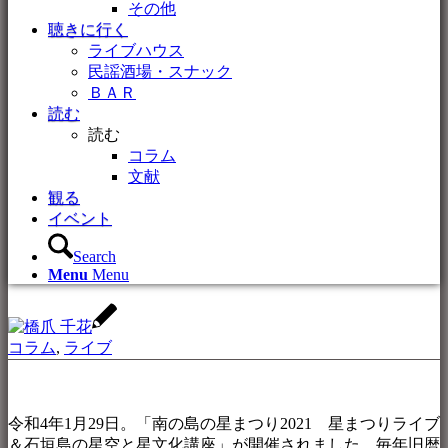
その他
聴きに行く
ライブハウス
民謡酒場・スナック
ＢＡＲ
読む
読む
コラム
文献
観る
イベント
Search
Menu
Menu
コラム
,
ライブ
令和4年1月29日。「南の島の星まつり2021 星まつりライブ
＆石垣島の星空と星文化講座」が開催されました。毎年旧暦