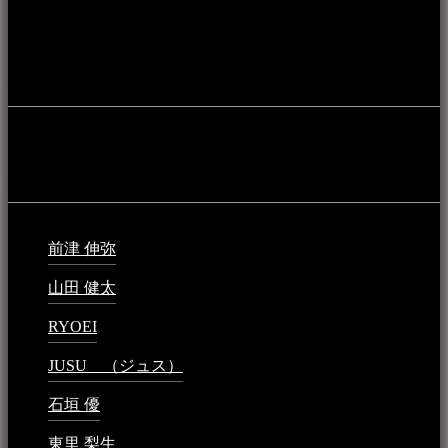
やライブハウス、民謡酒場等を国内外へ向けて発信をおこな
うことを目的として公開されています。
音楽民族の登録
音楽民族の登録（メンテナンス中）
最新の登録：
前津 伸弥
2025年2月10日 - 1:09 PM
山田 健太
2024年1月26日 - 6:48 PM
RYOEI
2024年1月14日 - 2:09 PM
JUSU （ジュス）
2023年6月1日 - 4:02 PM
石垣 優
2023年5月26日 - 7:16 PM
東里 梨生
2023年5月20日 - 8:21 AM