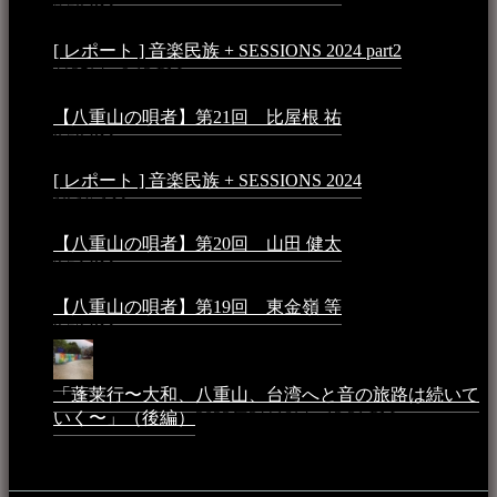
7:50 PM
[ レポート ] 音楽民族 + SESSIONS 2024 part2
2024年12
月25日 - 9:13 PM
【八重山の唄者】第21回 比屋根 祐
2024年3月11日 -
8:59 PM
[ レポート ] 音楽民族 + SESSIONS 2024
2024年3月6日 -
10:16 AM
【八重山の唄者】第20回 山田 健太
2024年1月26日 -
3:54 PM
【八重山の唄者】第19回 東金嶺 等
2023年5月5日 -
9:52 PM
「蓬莱行〜大和、八重山、台湾へと音の旅路は続いて
いく〜」（後編）
2023年3月18日 - 12:31 PM
イベント