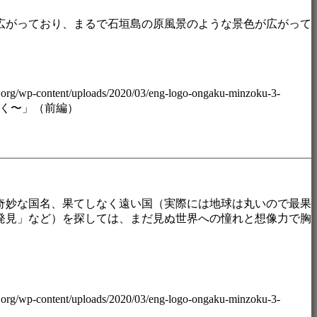
広がっており、まるで石垣島の原風景のような景色が広がって
.org/wp-content/uploads/2020/03/eng-logo-ongaku-minzoku-3-
く〜」（前編）
奇妙な国名、果てしなく遠い国（実際には地球は丸いので最果
発見」など）を探しては、まだ見ぬ世界への憧れと想像力で胸
.org/wp-content/uploads/2020/03/eng-logo-ongaku-minzoku-3-