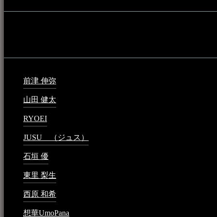
音楽民族の登録（メンテナンス中）
最新の登録：
前津 伸弥
2025年2月10日 - 1:09 PM
山田 健太
2024年1月26日 - 6:48 PM
RYOEI
2024年1月14日 - 2:09 PM
JUSU （ジュス）
2023年6月1日 - 4:02 PM
石垣 優
2023年5月26日 - 7:16 PM
東里 梨生
2023年5月20日 - 8:21 AM
西原 和希
2023年3月15日 - 3:36 PM
想華UmoPana
2023年3月15日 - 12:41 PM