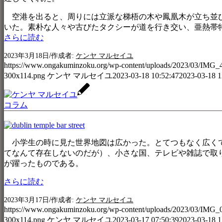
空港を出ると、周りには立派な梯梧の木や鳳凰木が立ち並び
いた。素朴な人々や古びたタクシーが道を行き交い、亜熱帯
さらに読む
/
2023年3月18日
作成者:
ケンヤ マルセイユ
https://www.ongakuminzoku.org/wp-content/uploads/2023/03/IMG_4
300x114.png
ケンヤ マルセイユ
2023-03-18 10:52:47
2023-03-18 1
コラム
小学生の時に見た世界地図は広かった。とてつもなく広くて
てなんて存在しないのだが）、小さな国、テレビや雑誌で取
が躍ったものである。
さらに読む
/
2023年3月17日
作成者:
ケンヤ マルセイユ
https://www.ongakuminzoku.org/wp-content/uploads/2023/03/IMG_0
300x114.png
ケンヤ マルセイユ
2023-03-17 07:50:39
2023-03-18 1