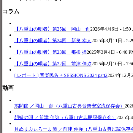
コラム
【八重山の唄者】第25回 岡山 創
2026年4月6日 - 1:50
【八重山の唄者】第24回 新良 幸人
2025年3月11日 - 5:2
【八重山の唄者】第23回 那根 操
2025年3月4日 - 6:40 P
【八重山の唄者】第22回 前津 伸弥
2025年2月10日 - 7:5
[ レポート ] 音楽民族 + SESSIONS 2024 part2
2024年12月25
動画
鳩間節 ／岡山 創（八重山古典音楽安室流保存会）
202
胡蝶の唄 ／前津 伸弥（八重山古典民謡保存会）
2025年4
月ぬまぷぃろーま節 ／前津 伸弥（八重山古典民謡保存