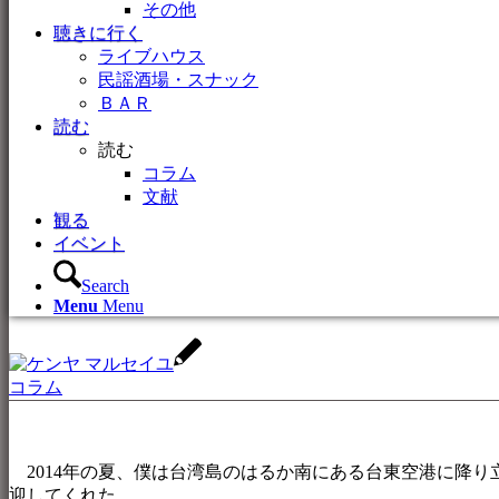
その他
聴きに行く
ライブハウス
民謡酒場・スナック
ＢＡＲ
読む
読む
コラム
文献
観る
イベント
Search
Menu
Menu
コラム
2014年の夏、僕は台湾島のはるか南にある台東空港に降
迎してくれた。