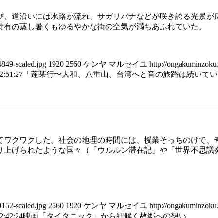
、道沿いには水路が流れ、サガリバナなどが咲き誇る光景が
特有の蒸し暑くもゆるやかな街の空気が満ちあふれていた。
849-scaled.jpg
1920
2560
ケンヤ マルセイユ
http://ongakuminzoku
2:51:27
「蓬莱行〜大和、八重山、台湾へと音の旅路は続いてい
ワクワクした。社会の地理の時間には、授業そっちのけで、
り上げられたような国々（「ウルルン滞在記」や「世界不思議
152-scaled.jpg
2560
1920
ケンヤ マルセイユ
http://ongakuminzoku
2:42:24
映画「タイタニック」から紐解く故郷への想い