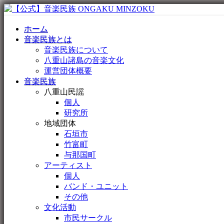
ホーム
音楽民族とは
音楽民族について
八重山諸島の音楽文化
運営団体概要
音楽民族
八重山民謡
個人
研究所
地域団体
石垣市
竹富町
与那国町
アーティスト
個人
バンド・ユニット
その他
文化活動
市民サークル