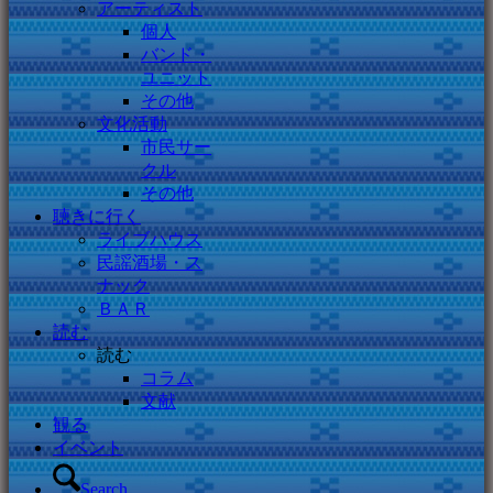
アーティスト
個人
バンド・
ユニット
その他
文化活動
市民サー
クル
その他
聴きに行く
ライブハウス
民謡酒場・ス
ナック
ＢＡＲ
読む
読む
コラム
文献
観る
イベント
Search