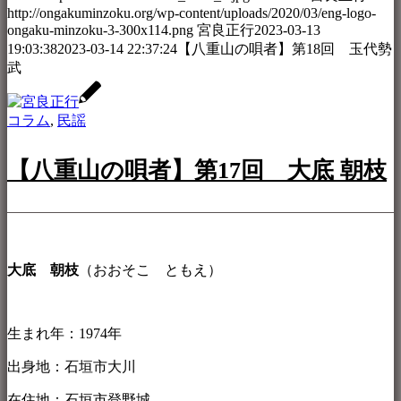
http://ongakuminzoku.org/wp-content/uploads/2020/03/eng-logo-
ongaku-minzoku-3-300x114.png
宮良正行
2023-03-13
19:03:38
2023-03-14 22:37:24
【八重山の唄者】第18回 玉代勢
武
コラム
,
民謡
【八重山の唄者】第17回 大底 朝枝
大底 朝枝
（おおそこ ともえ）
生まれ年：1974年
出身地：石垣市大川
在住地：石垣市登野城