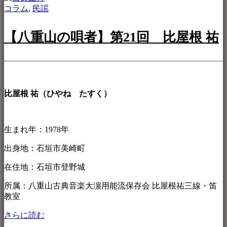
コラム
,
民謡
【八重山の唄者】第21回 比屋根 祐
比屋根 祐（ひやね たすく）
生まれ年：1978年
出身地：石垣市美崎町
在住地：石垣市登野城
所属：八重山古典音楽大濵用能流保存会 比屋根祐三線・笛
教室
さらに読む