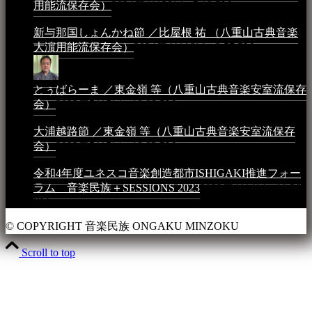
用能流保存会）
2024年4月20日 - 5:19 PM
新与那国しょんかね節 ／比屋根 祐 （八重山古典音楽
大濵用能流保存会）
2024年4月16日 - 3:57 PM
とぅばらーま ／東金嶺 等（八重山古典音楽安室流保存
会）
2023年5月5日 - 10:08 PM
大浦越路節 ／東金嶺 等（八重山古典音楽安室流保存
会）
2023年5月5日 - 10:03 PM
令和4年度ユネスコ音楽創造都市ISHIGAKI推進フォー
ラム 音楽民族＋SESSIONS 2023
2023年4月4日 - 11:36
PM
© COPYRIGHT 音楽民族 ONGAKU MINZOKU
Scroll to top