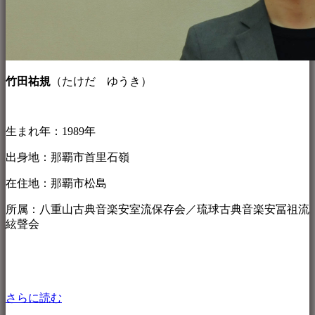
竹田祐規
（たけだ ゆうき）
生まれ年：1989年
出身地：那覇市首里石嶺
在住地：那覇市松島
所属：八重山古典音楽安室流保存会／琉球古典音楽安冨祖流
絃聲会
さらに読む