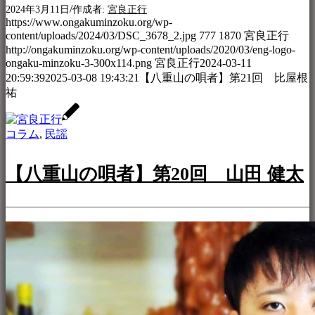
/
2024年3月11日
作成者:
宮良正行
https://www.ongakuminzoku.org/wp-
content/uploads/2024/03/DSC_3678_2.jpg
777
1870
宮良正行
http://ongakuminzoku.org/wp-content/uploads/2020/03/eng-logo-
ongaku-minzoku-3-300x114.png
宮良正行
2024-03-11
20:59:39
2025-03-08 19:43:21
【八重山の唄者】第21回 比屋根
祐
コラム
,
民謡
【八重山の唄者】第20回 山田 健太