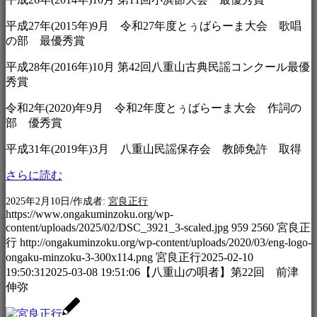
平成27年(2015年)9月 令和27年度とぅばらーま大会 歌唱
の部 最優秀賞
平成28年(2016年)10月 第42回八重山古典民謡コンクール最優
秀賞
令和2年(2020)年9月 令和2年度とぅばらーま大会 作詞の
部 優秀賞
平成31年(2019年)3月 八重山民謡保存会 教師免許 取得
さらに読む
/
2025年2月10日
作成者:
宮良正行
https://www.ongakuminzoku.org/wp-
content/uploads/2025/02/DSC_3921_3-scaled.jpg
959
2560
宮良正
行
http://ongakuminzoku.org/wp-content/uploads/2020/03/eng-logo-
ongaku-minzoku-3-300x114.png
宮良正行
2025-02-10
19:50:31
2025-03-08 19:51:06
【八重山の唄者】第22回 前津
伸弥