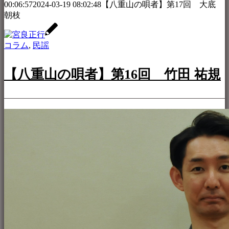
00:06:57
2024-03-19 08:02:48
【八重山の唄者】第17回 大底
朝枝
コラム
,
民謡
【八重山の唄者】第16回 竹田 祐規