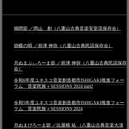
動画
鳩間節 ／岡山 創（八重山古典音楽安室流保存会）
2026年4月6日 - 1:13 AM
胡蝶の唄 ／前津 伸弥（八重山古典民謡保存会）
2025年
4月16日 - 3:48 PM
月ぬまぷぃろーま節 ／前津 伸弥（八重山古典民謡保存
会）
2025年4月16日 - 3:48 PM
令和6年度ユネスコ音楽創造都市ISHIGAKI推進フォー
ラム 音楽民族＋SESSIONS 2024 part2
2025年1月1日 -
10:50 PM
令和5年度ユネスコ音楽創造都市ISHIGAKI推進フォー
ラム 音楽民族＋SESSIONS 2024
2024年5月4日 - 7:21
AM
月ぬまぴろーま節 ／比屋根 祐 （八重山古典音楽大濵