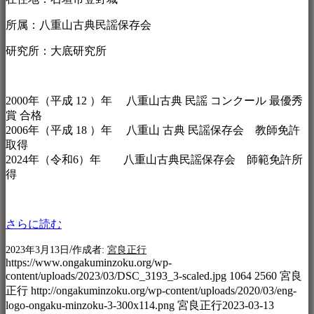
所属：八重山古典民謡保存会
研究所：大底研究所
2000年（平成 12 ）年 八重山古典 民謡 コンクール 最優秀
賞 合格
2006年（平成 18 ）年 八重山 古典 民謡保存会 教師免許
取得
2024年（令和6）年 八重山古典民謡保存会 師範免許所
得
さらに読む
/
2023年3月13日
作成者:
宮良正行
https://www.ongakuminzoku.org/wp-
content/uploads/2023/03/DSC_3193_3-scaled.jpg
1064
2560
宮良
正行
http://ongakuminzoku.org/wp-content/uploads/2020/03/eng-
logo-ongaku-minzoku-3-300x114.png
宮良正行
2023-03-13