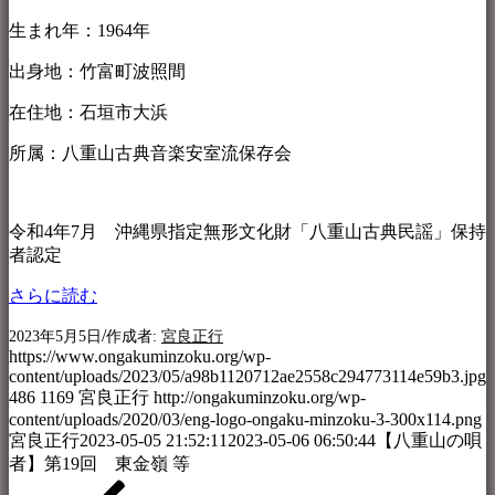
生まれ年：1964年
出身地：竹富町波照間
在住地：石垣市大浜
所属：八重山古典音楽安室流保存会
令和4年7月 沖縄県指定無形文化財「八重山古典民謡」保持
者認定
さらに読む
/
2023年5月5日
作成者:
宮良正行
https://www.ongakuminzoku.org/wp-
content/uploads/2023/05/a98b1120712ae2558c294773114e59b3.jpg
486
1169
宮良正行
http://ongakuminzoku.org/wp-
content/uploads/2020/03/eng-logo-ongaku-minzoku-3-300x114.png
宮良正行
2023-05-05 21:52:11
2023-05-06 06:50:44
【八重山の唄
者】第19回 東金嶺 等