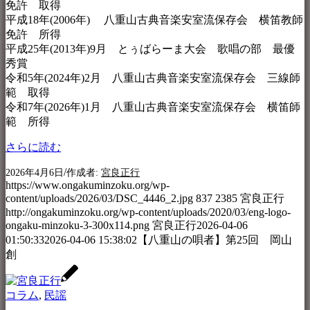
免許 取得
平成18年(2006年) 八重山古典音楽安室流保存会 横笛教師
免許 所得
平成25年(2013年)9月 とぅばらーま大会 歌唱の部 最優
秀賞
令和5年(2024年)2月 八重山古典音楽安室流保存会 三線師
範 取得
令和7年(2026年)1月 八重山古典音楽安室流保存会 横笛師
範 所得
さらに読む
/
2026年4月6日
作成者:
宮良正行
https://www.ongakuminzoku.org/wp-
content/uploads/2026/03/DSC_4446_2.jpg
837
2385
宮良正行
http://ongakuminzoku.org/wp-content/uploads/2020/03/eng-logo-
ongaku-minzoku-3-300x114.png
宮良正行
2026-04-06
01:50:33
2026-04-06 15:38:02
【八重山の唄者】第25回 岡山
創
コラム
,
民謡