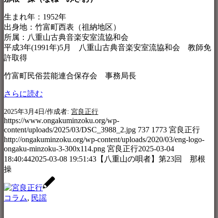
生まれ年：1952年
出身地：竹富町西表（祖納地区）
所属：八重山古典音楽安室流協和会
平成3年(1991年)5月 八重山古典音楽安室流協和会 教師免
許取得
竹富町民俗芸能連合保存会 事務局長
さらに読む
/
2025年3月4日
作成者:
宮良正行
https://www.ongakuminzoku.org/wp-
content/uploads/2025/03/DSC_3988_2.jpg
737
1773
宮良正行
http://ongakuminzoku.org/wp-content/uploads/2020/03/eng-logo-
ongaku-minzoku-3-300x114.png
宮良正行
2025-03-04
18:40:44
2025-03-08 19:51:43
【八重山の唄者】第23回 那根
操
コラム
,
民謡