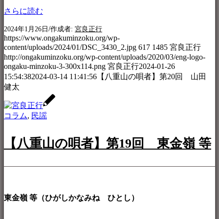
さらに読む
/
2024年1月26日
作成者:
宮良正行
https://www.ongakuminzoku.org/wp-
content/uploads/2024/01/DSC_3430_2.jpg
617
1485
宮良正行
http://ongakuminzoku.org/wp-content/uploads/2020/03/eng-logo-
ongaku-minzoku-3-300x114.png
宮良正行
2024-01-26
15:54:38
2024-03-14 11:41:56
【八重山の唄者】第20回 山田
健太
コラム
,
民謡
【八重山の唄者】第19回 東金嶺 等
東金嶺 等（ひがしかなみね ひとし）