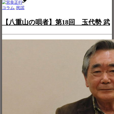
コラム
,
民謡
【八重山の唄者】第18回 玉代勢 武