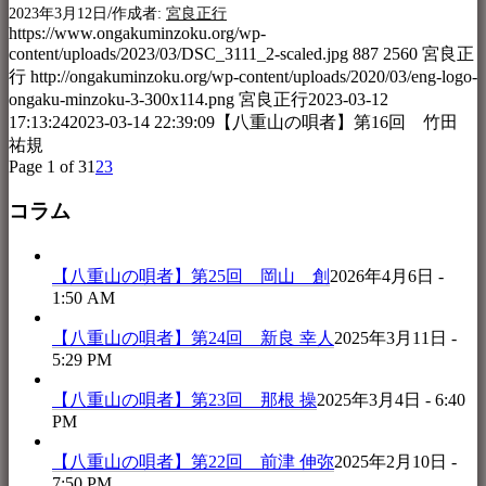
/
2023年3月12日
作成者:
宮良正行
https://www.ongakuminzoku.org/wp-
content/uploads/2023/03/DSC_3111_2-scaled.jpg
887
2560
宮良正
行
http://ongakuminzoku.org/wp-content/uploads/2020/03/eng-logo-
ongaku-minzoku-3-300x114.png
宮良正行
2023-03-12
17:13:24
2023-03-14 22:39:09
【八重山の唄者】第16回 竹田
祐規
Page 1 of 3
1
2
3
コラム
【八重山の唄者】第25回 岡山 創
2026年4月6日 -
1:50 AM
【八重山の唄者】第24回 新良 幸人
2025年3月11日 -
5:29 PM
【八重山の唄者】第23回 那根 操
2025年3月4日 - 6:40
PM
【八重山の唄者】第22回 前津 伸弥
2025年2月10日 -
7:50 PM