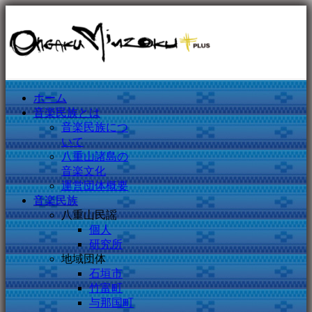
ホーム
音楽民族とは
音楽民族につ
いて
八重山諸島の
音楽文化
運営団体概要
音楽民族
八重山民謡
個人
研究所
地域団体
石垣市
竹富町
与那国町