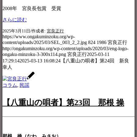
2008年 宮良長包賞 受賞
さらに読む
/
2025年3月11日
作成者:
宮良正行
https://www.ongakuminzoku.org/wp-
content/uploads/2025/03/SEL_003_2_2.jpg
824
1986
宮良正行
http://ongakuminzoku.org/wp-content/uploads/2020/03/eng-logo-
ongaku-minzoku-3-300x114.png
宮良正行
2025-03-11
17:29:14
2025-03-13 16:08:24
【八重山の唄者】第24回 新良
幸人
コラム
,
民謡
【八重山の唄者】第23回 那根 操
那根 操（なね みさお）