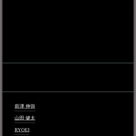
本WEBサイト「音楽民族＋」は、八重山諸島の音楽文化や
伝統芸能の紹介だけでなく、各伝統芸能文化保存会(古謡)や
各三線研究所、地域の公民館や青年会活動、ロックやポップ
ス等、音楽演奏に携わる人材や地域団体、アーティスト等を
アーカイブ化し、また演奏や表現の場となっている公共施設
やライブハウス、民謡酒場等を国内外へ向けて発信をおこな
うことを目的として公開されています。
音楽民族の登録
音楽民族の登録（メンテナンス中）
最新の登録：
前津 伸弥
2025年2月10日 - 1:09 PM
山田 健太
2024年1月26日 - 6:48 PM
RYOEI
2024年1月14日 - 2:09 PM